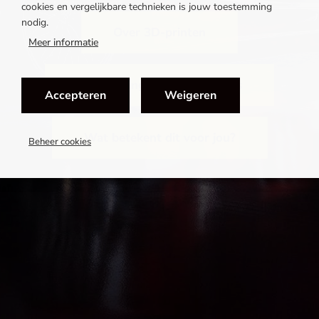
cookies en vergelijkbare technieken is jouw toestemming
nodig.
Over 3D-printen
Meer informatie
Verandering in de werkplaats
Accepteren
Weigeren
Wat betekent dit voor jou?
Beheer cookies
JANUARI
Werk- privébalans