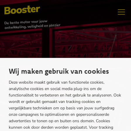
Laaggeletterdheid
De beste motor voor jouw
ontwikkeling, veiligheid en plezier
Wij maken gebruik van cookies
Deze website maakt gebruik van functionele cookies,
analytische cookies en social media plug-ins om de
functionaliteit te verbeteren en het gebruik te analyseren. Ook
JULI-AUGUSTUS SPECIAL
FEBRUARI
wordt er gebruikt gemaakt van tracking cookies en
Groei verder
vergelijkbare technieken om op basis van jouw surfgedrag
3D-printen
onze campagnes te optimaliseren en gepersonaliseerde
advertenties te tonen op en buiten ons domein. Cookies
kunnen ook door derden worden geplaatst. Voor tracking