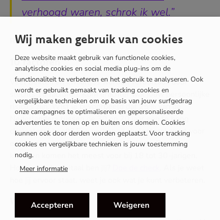
verhoogd waren, schrok ik wel.”
Salesmanager verkoopt nee
Wij maken gebruik van cookies
Rik, 21 jaar, technicus
Deze website maakt gebruik van functionele cookies,
10 factoren
Mijn voertuig en ik
analytische cookies en social media plug-ins om de
MEER
functionaliteit te verbeteren en het gebruik te analyseren. Ook
Veel ziekten en kwaaltjes worden veroorzaak door
wordt er gebruikt gemaakt van tracking cookies en
slechts 10 factoren. Kom erachter wat jouw persoonlijke
vergelijkbare technieken om op basis van jouw surfgedrag
Unieke Chrysler Blackcruiser
risico’s zijn. Wist je bijvoorbeeld dat 25% van de
onze campagnes te optimaliseren en gepersonaliseerde
Nederlanders tussen de 30 en 70 jaar een te hoog
advertenties te tonen op en buiten ons domein. Cookies
cholesterol heeft? Een verhoogd cholesterol zorgt voor
kunnen ook door derden worden geplaatst. Voor tracking
‘Ik ben pas tevreden als mijn auto echt
een hogere kans op hart- en vaatziekten. Burn-out
cookies en vergelijkbare technieken is jouw toestemming
uniek is’
nodig.
klachten komen het meest voor bij 18 tot 30-jarigen.
Hoe gezond en vitaal ben jij?
Doe de check
(opent
. Als je weet
Meer informatie
hoe jij ervoor staat, weet je ook wat je kunt verbeteren.
in
Koning te rijk met VW Lupo
nieuw
Wist je dat…
venster)
Accepteren
Weigeren