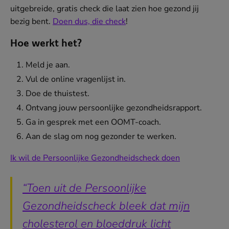
uitgebreide, gratis check die laat zien hoe gezond jij
bezig bent.
Doen dus, die check
(opent
!
in
Hoe werkt het?
nieuw
venster)
APR
Meld je aan.
Hoe gastvrij ben jij?
Vul de online vragenlijst in.
Doe de thuistest.
Ontvang jouw persoonlijke gezondheidsrapport.
Ga in gesprek met een OOMT-coach.
Verhalen van de werkvloer
MEER
Aan de slag om nog gezonder te werken.
Ik wil de Persoonlijke Gezondheidscheck doen
(opent
Bij Wolves staat niemand alleen
in
nieuw
“Toen uit de Persoonlijke
venster)
Gezondheidscheck bleek dat mijn
‘Ik zie mensen weer lachen’
cholesterol en bloeddruk licht