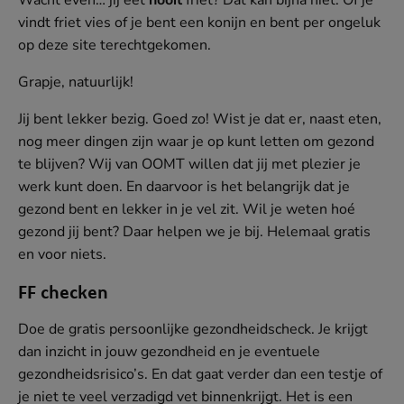
Wacht even… jij eet
nooit
friet? Dat kan bijna niet. Of je
vindt friet vies of je bent een konijn en bent per ongeluk
op deze site terechtgekomen.
Grapje, natuurlijk!
Jij bent lekker bezig. Goed zo! Wist je dat er, naast eten,
nog meer dingen zijn waar je op kunt letten om gezond
te blijven? Wij van OOMT willen dat jij met plezier je
werk kunt doen. En daarvoor is het belangrijk dat je
gezond bent en lekker in je vel zit. Wil je weten hoé
MEI
gezond jij bent? Daar helpen we je bij. Helemaal gratis
Samenwerken
en voor niets.
FF checken
Doe de gratis persoonlijke gezondheidscheck. Je krijgt
dan inzicht in jouw gezondheid en je eventuele
gezondheidsrisico’s. En dat gaat verder dan een testje of
je niet te veel verzadigd vet binnenkrijgt. Het is een