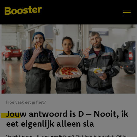
AUG
GenZ
Hoe vaak eet jij friet?
JUNI
Jouw antwoord is D – Nooit, ik
Elektrificatie
eet eigenlijk alleen sla