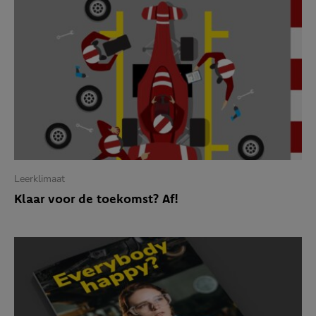
APR
Hoe gastvrij ben jij?
Verhalen van de werkvloer
MEER
Leerklimaat
Bij Wolves staat niemand alleen
Klaar voor de toekomst? Af!
‘Ik zie mensen weer lachen’
Salesmanager verkoopt nee