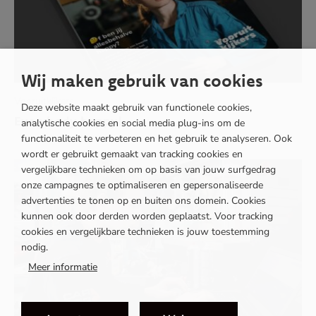
Mijn voertuig en ik
MEER
Wij maken gebruik van cookies
Unieke Chrysler Blackcruiser
Vooruitkijkers
Deze website maakt gebruik van functionele cookies,
Everybody happy!
analytische cookies en social media plug-ins om de
functionaliteit te verbeteren en het gebruik te analyseren. Ook
‘Ik ben pas tevreden als mijn auto echt
wordt er gebruikt gemaakt van tracking cookies en
vergelijkbare technieken om op basis van jouw surfgedrag
uniek is’
onze campagnes te optimaliseren en gepersonaliseerde
advertenties te tonen op en buiten ons domein. Cookies
kunnen ook door derden worden geplaatst. Voor tracking
Koning te rijk met VW Lupo
cookies en vergelijkbare technieken is jouw toestemming
nodig.
Meer informatie
Booster magazine