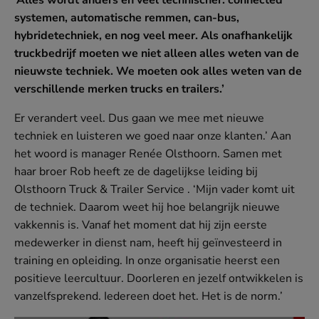
‘Alles wordt anders en veel technischer: connected
systemen, automatische remmen, can-bus,
hybridetechniek, en nog veel meer. Als onafhankelijk
truckbedrijf moeten we niet alleen alles weten van de
nieuwste techniek. We moeten ook alles weten van de
verschillende merken trucks en trailers.’
MEI
Er verandert veel. Dus gaan we mee met nieuwe
Samenwerken
techniek en luisteren we goed naar onze klanten.’ Aan
het woord is manager Renée Olsthoorn. Samen met
haar broer Rob heeft ze de dagelijkse leiding bij
Olsthoorn Truck & Trailer Service . ‘Mijn vader komt uit
de techniek. Daarom weet hij hoe belangrijk nieuwe
vakkennis is. Vanaf het moment dat hij zijn eerste
medewerker in dienst nam, heeft hij geïnvesteerd in
training en opleiding. In onze organisatie heerst een
positieve leercultuur. Doorleren en jezelf ontwikkelen is
vanzelfsprekend. Iedereen doet het. Het is de norm.’