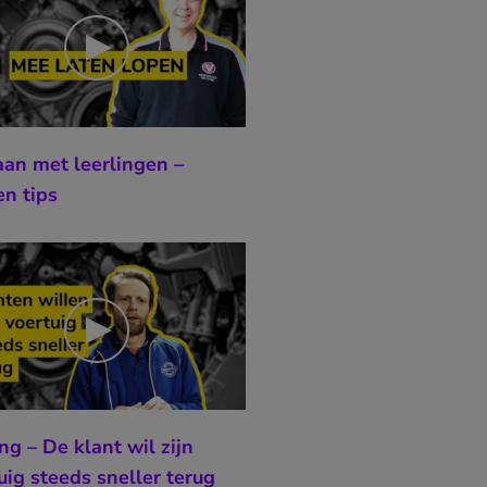
n met leerlingen –
n tips
ing – De klant wil zijn
uig steeds sneller terug