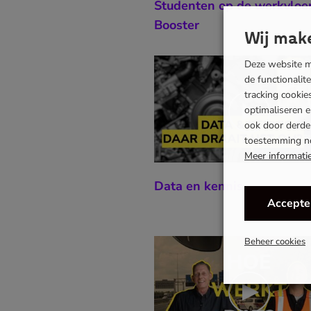
Studenten op de werkvloer
Booster
Wij make
Deze website ma
de functionalit
tracking cooki
optimaliseren 
ook door derden
toestemming n
Meer informati
Data en kennis
Accepte
Beheer cookies