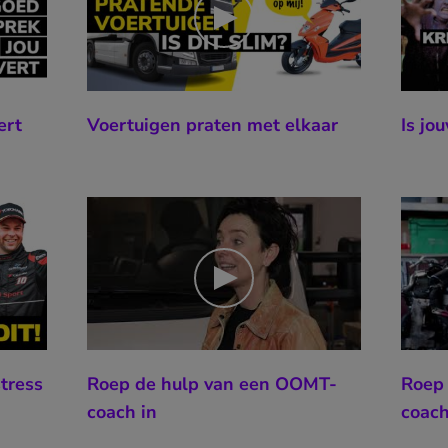
ert
Voertuigen praten met elkaar
Is jo
tress
Roep de hulp van een OOMT-
Roep
coach in
coach