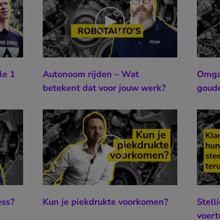
le 1
Autonoom rijden – Wat
Omgaa
betekent dat voor jouw werk?
goude
ess?
Kun je piekdrukte voorkomen?
Stell
voert