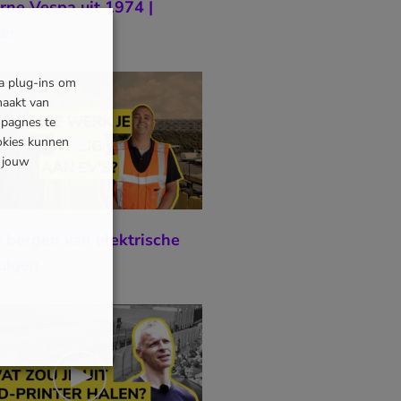
ne Vespa uit 1974 |
er
ia plug-ins om
maakt van
mpagnes te
okies kunnen
s jouw
g bergen van elektrische
uigen