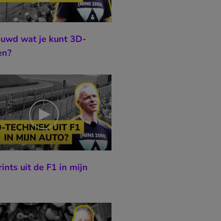
uwd wat je kunt 3D-
en?
ints uit de F1 in mijn