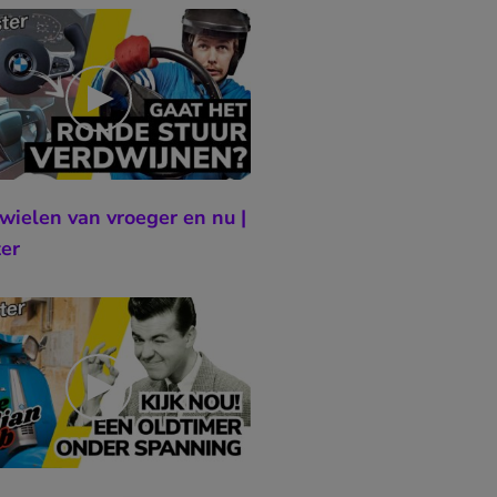
wielen van vroeger en nu |
er