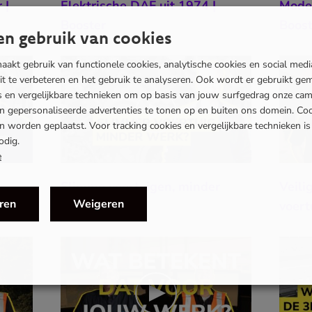
 |
Elektrische DAF uit 1974 |
Moder
Booster
Boost
n gebruik van cookies
akt gebruik van functionele cookies, analytische cookies en social med
eit te verbeteren en het gebruik te analyseren. Ook wordt er gebruikt ge
es en vergelijkbare technieken om op basis van jouw surfgedrag onze ca
en gepersonaliseerde advertenties te tonen op en buiten ons domein. Co
 worden geplaatst. Voor tracking cookies en vergelijkbare technieken i
odig.
e
Slimme voertuigen, minder
Veili
ren
Weigeren
werk?
voert