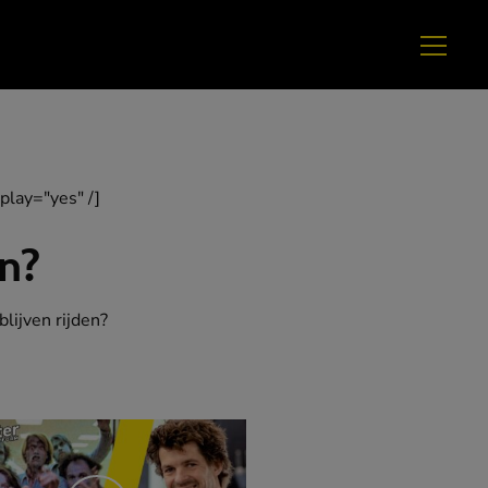
play="yes" /]
en?
blijven rijden?