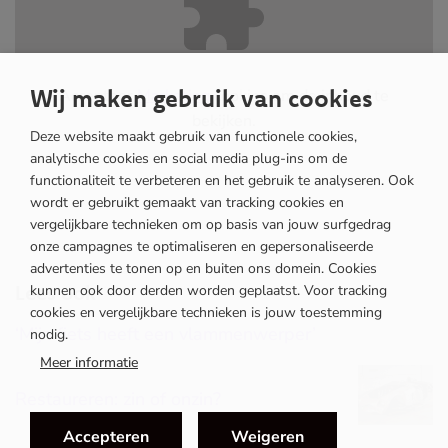
Wij maken gebruik van cookies
Accepteer
Marketing
cookies om de inhoud te
bekijken.
Deze website maakt gebruik van functionele cookies,
analytische cookies en social media plug-ins om de
functionaliteit te verbeteren en het gebruik te analyseren. Ook
wordt er gebruikt gemaakt van tracking cookies en
vergelijkbare technieken om op basis van jouw surfgedrag
onze campagnes te optimaliseren en gepersonaliseerde
advertenties te tonen op en buiten ons domein. Cookies
Lees ook
kunnen ook door derden worden geplaatst. Voor tracking
JUNI
cookies en vergelijkbare technieken is jouw toestemming
‘Mijn fiets heeft een vlammenwerper’
Elektrificatie
nodig.
Meer informatie
Restaureren: zin of onzin?
Accepteren
Weigeren