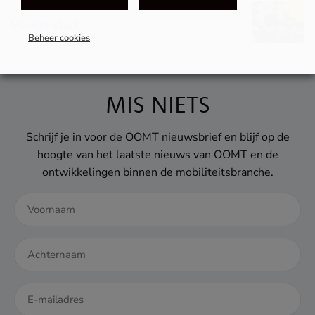
Veilige start
Beheer cookies
MIS NIETS
Schrijf je in voor de OOMT nieuwsbrief en blijf op de
MEI
hoogte van het laatste nieuws van OOMT en de
Samenwerken
ontwikkelingen binnen de mobiliteitsbranche.