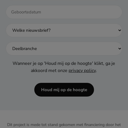
DD
dash
APR
MM
Hoe gastvrij ben jij?
dash
JJJJ
Verhalen van de werkvloer
Wanneer je op 'Houd mij op de hoogte' klikt, ga je
MEER
akkoord met onze
privacy policy
.
Bij Wolves staat niemand alleen
Houd mij op de hoogte
‘Ik zie mensen weer lachen’
Dit project is mede tot stand gekomen met financiering door het