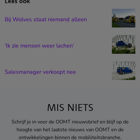
Lees ook
‘Ik ben pas tevreden als mijn auto echt
Bij Wolves staat niemand alleen
uniek is’
‘Ik zie mensen weer lachen’
Koning te rijk met VW Lupo
Salesmanager verkoopt nee
Booster magazine
Hét magazine voor iedereen die mee wil
gaan met de tijd en op de hoogte wil blijven
MIS NIETS
in het vak.
Lees meer
Schrijf je in voor de OOMT nieuwsbrief en blijf op de
hoogte van het laatste nieuws van OOMT en de
Powered by OOMT
ontwikkelingen binnen de mobiliteitsbranche.