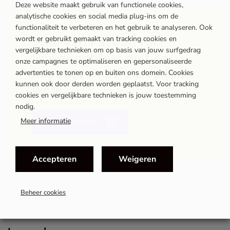
Deze website maakt gebruik van functionele cookies,
Verhalen van de werkvloer
MEER
analytische cookies en social media plug-ins om de
functionaliteit te verbeteren en het gebruik te analyseren. Ook
Jelle van Passion for
wordt er gebruikt gemaakt van tracking cookies en
vergelijkbare technieken om op basis van jouw surfgedrag
Bij Wolves staat niemand alleen
Power ontdekt wat de
onze campagnes te optimaliseren en gepersonaliseerde
impact van EV’s is op jouw
advertenties te tonen op en buiten ons domein. Cookies
kunnen ook door derden worden geplaatst. Voor tracking
werk.
‘Ik zie mensen weer lachen’
cookies en vergelijkbare technieken is jouw toestemming
nodig.
Meer informatie
Bekijk zijn vlog.
Salesmanager verkoopt nee
Accepteren
Weigeren
Mijn voertuig en ik
MEER
Beheer cookies
Unieke Chrysler Blackcruiser