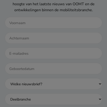
hoogte van het laatste nieuws van OOMT en de
ontwikkelingen binnen de mobiliteitsbranche.
DD
dash
MM
dash
JJJJ