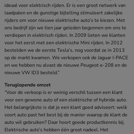
ideaal voor elektrisch rijden. Er is een groot netwerk van
laadpalen en de gunstige bijtelling stimuleert zakelijke
Bij Wolves staat niemand alleen
rijders om voor nieuwe elektrische auto’s te kiezen. Met
ons bedrijf zijn we tien jaar geleden begonnen om ons te
verdiepen in elektrisch rijden. In 2009 lieten we klanten
‘Ik zie mensen weer lachen’
voor het eerst met een elektrische Mini rijden. In 2012
bestelden we de eerste Tesla’s, nog voordat ze in 2013
op de markt kwamen. We verkopen ook de Jaguar I-PACE
en we hebben nu alvast de nieuwe Peugeot e-208 en de
Salesmanager verkoopt nee
nieuwe VW ID3 besteld.”
Teruglopende omzet
Mijn voertuig en ik
MEER
“Voor de verkoop is er weinig verschil tussen een klant
voor een gewone auto of een elektrische of hybride auto.
Het belangrijkste is dat je een klant goed adviseert: welk
Unieke Chrysler Blackcruiser
soort auto past het best bij de manier waarop de klant de
auto wil gebruiken? Daar hoort goede productkennis bij.
Elektrische auto’s hebben één groot nadeel. Het