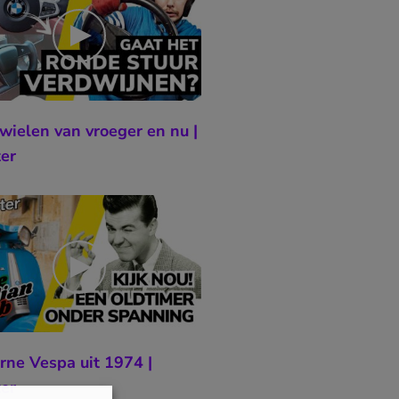
wielen van vroeger en nu |
er
ne Vespa uit 1974 |
er