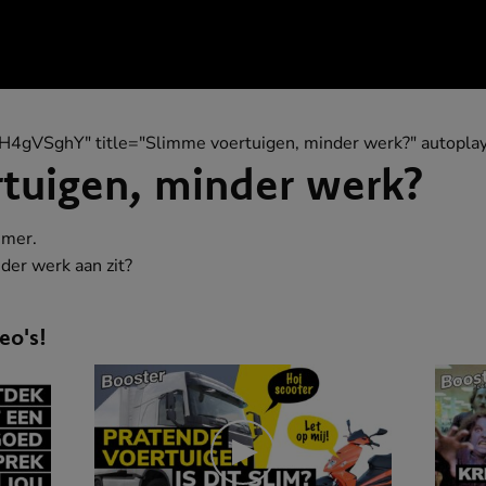
lH4gVSghY" title="Slimme voertuigen, minder werk?" autoplay
tuigen, minder werk?
mmer.
der werk aan zit?
eo's!