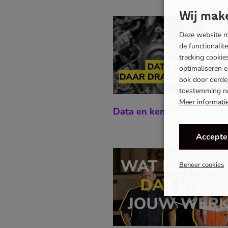
Wij make
Deze website ma
de functionalit
tracking cooki
optimaliseren 
ook door derden
toestemming n
Meer informati
Data en kennis
Accepte
Beheer cookies