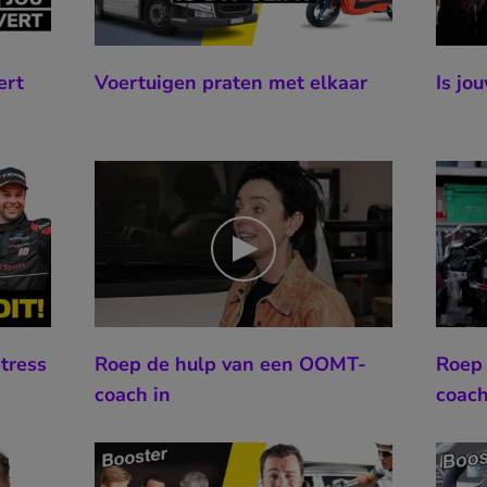
ert
Voertuigen praten met elkaar
Is jo
tress
Roep de hulp van een OOMT-
Roep
coach in
coach