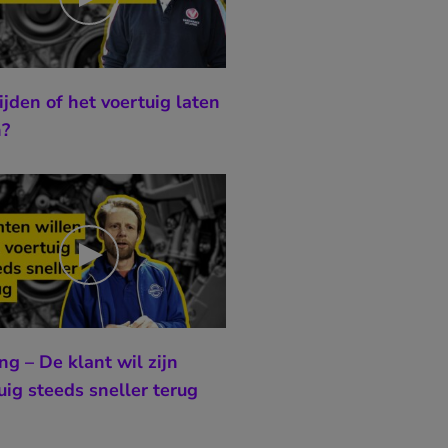
rijden of het voertuig laten
n?
ing – De klant wil zijn
uig steeds sneller terug