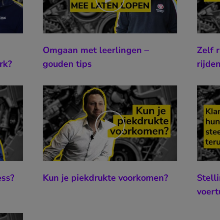
Omgaan met leerlingen –
Zelf 
rk?
gouden tips
rijde
ess?
Kun je piekdrukte voorkomen?
Stell
voert