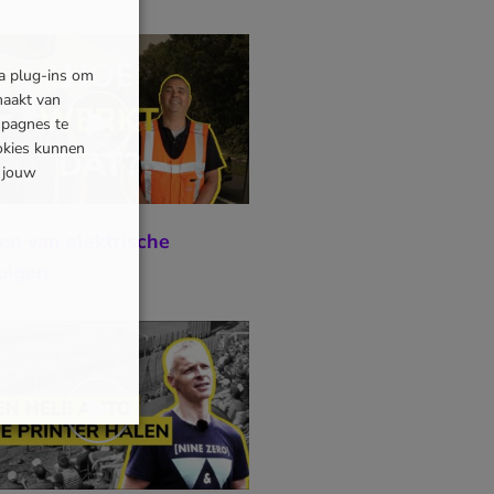
ia plug-ins om
maakt van
mpagnes te
okies kunnen
s jouw
en van elektrische
uigen