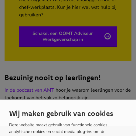
chef-werkplaats. Kun je hier wel wat hulp bij
gebruiken?
Schakel een OOMT Adviseur
Werkgeverschap in
Bezuinig nooit op leerlingen!
In de podcast van AMT
(opent
hoor je waarom leerlingen voor de
toekomst van het vak zo belangrijk zijn.
in
nieuw
Wij maken gebruik van cookies
venster)
Deze website maakt gebruik van functionele cookies,
analytische cookies en social media plug-ins om de