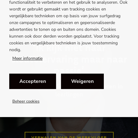
functionaliteit te verbeteren en het gebruik te analyseren. Ook
wordt er gebruikt gemaakt van tracking cookies en
vergelijkbare technieken om op basis van jouw surfgedrag
onze campagnes te optimaliseren en gepersonaliseerde
advertenties te tonen op en buiten ons domein. Cookies
kunnen ook door derden worden geplaatst. Voor tracking
cookies en vergelijkbare technieken is jouw toestemming
‘Ik kijk niet naar
nodig.
sleutelervaring maar naar
Meer informatie
passie’
Accepteren
Weigeren
Guido van der Spek over investeren in
leerlingen
Beheer cookies
VERHALEN VAN DE WERKVLOER