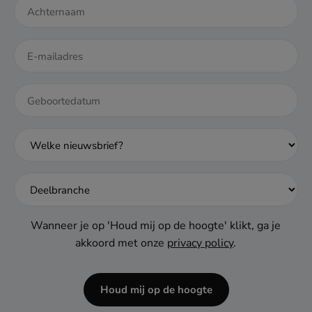
DD
dash
MM
dash
JJJJ
Wanneer je op 'Houd mij op de hoogte' klikt, ga je
akkoord met onze
privacy policy
.
Houd mij op de hoogte