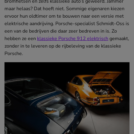
bromfietsen en zelfs klassieke auto’s geweerd. Jammer
maar helaas? Dat hoeft niet. Sommige eigenaren kiezen
ervoor hun oldtimer om te bouwen naar een versie met
elektrische aandrijving. Porsche-specialist Schmidt-Oss is
een van de bedrijven die daar zeer bedreven in is. Zo
hebben ze een
klassieke Porsche 912 elektrisch
(opent
gemaakt,
zonder in te leveren op de rijbeleving van de klassieke
in
Porsche.
nieuw
venster)