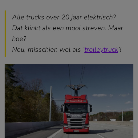
Alle trucks over 20 jaar elektrisch?
Dat klinkt als een mooi streven. Maar
hoe?
Nou, misschien wel als ‘
trolleytruck
(opent
‘!
in
nieuw
venste