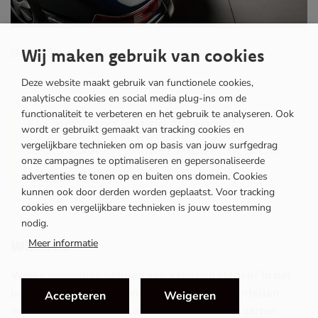
Wij maken gebruik van cookies
Beeld: Schmidt-Oss
Deze website maakt gebruik van functionele cookies,
analytische cookies en social media plug-ins om de
functionaliteit te verbeteren en het gebruik te analyseren. Ook
De autoband van de toekomst
wordt er gebruikt gemaakt van tracking cookies en
is ultra stil en zonder rubber of lucht.
vergelijkbare technieken om op basis van jouw surfgedrag
onze campagnes te optimaliseren en gepersonaliseerde
Hoe werkt dat?
(opent
advertenties te tonen op en buiten ons domein. Cookies
kunnen ook door derden worden geplaatst. Voor tracking
in
cookies en vergelijkbare technieken is jouw toestemming
nieuw
nodig.
Winactie
Meer informatie
venster)
Welke innovaties hebben een kans van slagen? In het
boek ‘Vooruit: de toekomst van mobiliteit’ vertellen
Accepteren
Weigeren
mobiliteitsexperts Carlo van de Weijer en Maarten