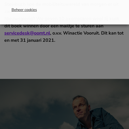
Steinbuch hoe de mobiliteitswereld van morgen er uit
Beheer cookies
ziet.
Nieuwsgierig? We geven 10 exemplaren weg! Jij kunt
dit boek winnen door een mailtje te sturen aan
servicedesk@oomt.nl
, o.v.v. Winactie Vooruit. Dit kan tot
en met 31 januari 2021.