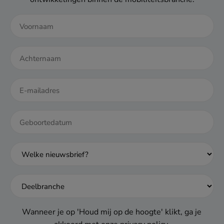
DD
dash
MM
dash
JJJJ
Wanneer je op 'Houd mij op de hoogte' klikt, ga je