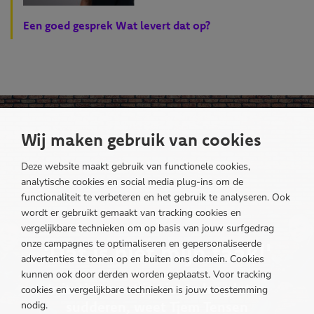
Een goed gesprek Wat levert dat op?
Wij maken gebruik van cookies
Deze website maakt gebruik van functionele cookies,
analytische cookies en social media plug-ins om de
functionaliteit te verbeteren en het gebruik te analyseren. Ook
wordt er gebruikt gemaakt van tracking cookies en
vergelijkbare technieken om op basis van jouw surfgedrag
onze campagnes te optimaliseren en gepersonaliseerde
'Dat is niet mijn taak!'
advertenties te tonen op en buiten ons domein. Cookies
kunnen ook door derden worden geplaatst. Voor tracking
Irritaties moet je niet te lang laten
cookies en vergelijkbare technieken is jouw toestemming
sudderen, weet Tjem Tensen
nodig.