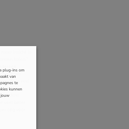
meer inzicht in
unnen halen.”
iedereen
ia plug-ins om
 en hoe we
maakt van
ar. “Er is veel
mpagnes te
jkheid en
okies kunnen
er tijdens
s jouw
r veel beter
eer oog voor