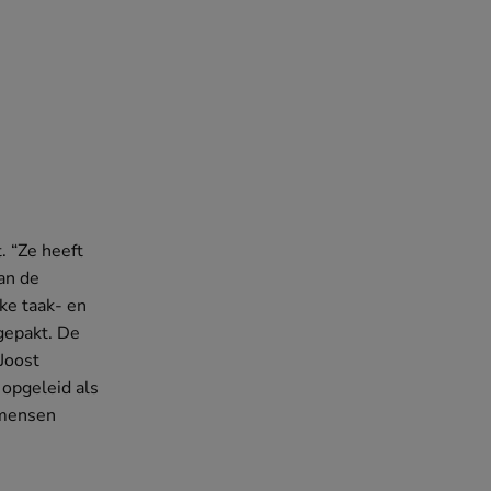
. “Ze heeft
an de
ke taak- en
gepakt. De
Joost
 opgeleid als
n mensen