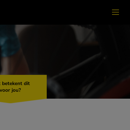
 betekent dit
voor jou?