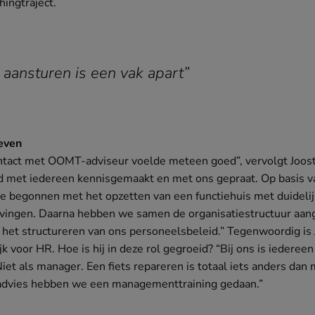
hingtraject.
aansturen is een vak apart”
even
ntact met OOMT-adviseur voelde meteen goed”, vervolgt Joost
id met iedereen kennisgemaakt en met ons gepraat. Op basis v
ze begonnen met het opzetten van een functiehuis met duidelij
jvingen. Daarna hebben we samen de organisatiestructuur aan
 het structureren van ons personeelsbeleid.” Tegenwoordig is 
k voor HR. Hoe is hij in deze rol gegroeid? “Bij ons is iedereen
iet als manager. Een fiets repareren is totaal iets anders da
advies hebben we een managementtraining gedaan.”