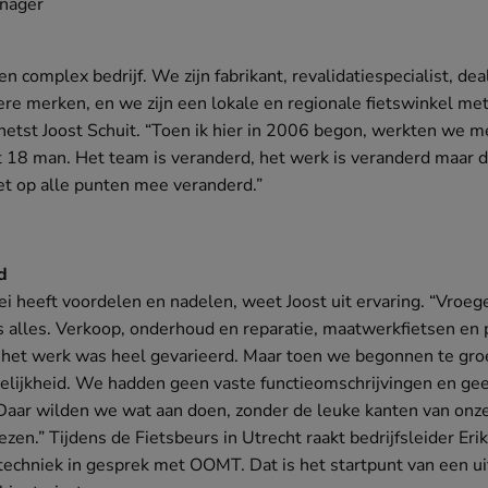
nager
en complex bedrijf. We zijn fabrikant, revalidatiespecialist, de
re merken, en we zijn een lokale en regionale fietswinkel me
hetst Joost Schuit. “Toen ik hier in 2006 begon, werkten we me
18 man. Het team is veranderd, het werk is veranderd maar d
niet op alle punten mee veranderd.”
d
i heeft voordelen en nadelen, weet Joost uit ervaring. “Vroeg
s alles. Verkoop, onderhoud en reparatie, maatwerkfietsen en 
 het werk was heel gevarieerd. Maar toen we begonnen te gro
elijkheid. We hadden geen vaste functieomschrijvingen en ge
 Daar wilden we wat aan doen, zonder de leuke kanten van onz
zen.” Tijdens de Fietsbeurs in Utrecht raakt bedrijfsleider Erik
techniek in gesprek met OOMT. Dat is het startpunt van een u