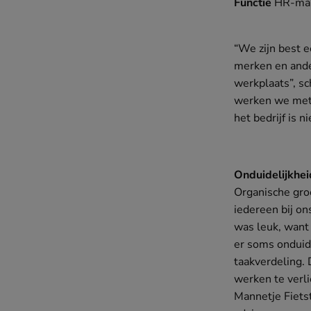
Functie
HR-ma
“We zijn best e
merken en ande
werkplaats”, sc
werken we met 
het bedrijf is 
Onduidelijkhei
Organische groe
iedereen bij on
was leuk, want
er soms onduid
taakverdeling.
werken te verlie
Mannetje Fiets