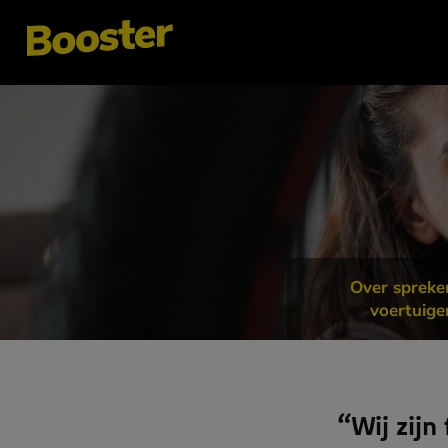
Over spreke
voertuige
“Wij zijn