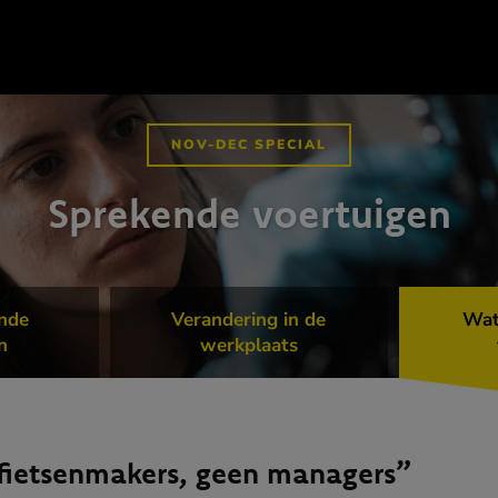
NOV-DEC SPECIAL
Sprekende voertuigen
nde
Verandering in de
Wat
n
werkplaats
 fietsenmakers, geen managers”