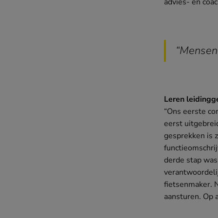
advies- en coac
“Mensen 
Leren leidingg
“Ons eerste co
eerst uitgebre
gesprekken is 
functieomschri
derde stap was
verantwoordelij
fietsenmaker. N
aansturen. Op 