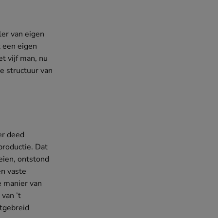
aler van eigen
t een eigen
t vijf man, nu
e structuur van
er deed
productie. Dat
eien, ontstond
en vaste
e manier van
 van ’t
itgebreid