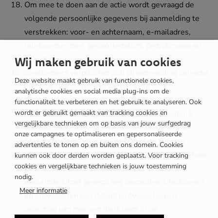
Om mee te doen aan de actie wordt gevraagd de
volgende persoonlijke gegevens bij aanmelding te
verstrekken: voor- en achternaam, e-mailadres,
telefoonnummer, geboortedatum, bedrijfsnaam en
branche.
Wij maken gebruik van cookies
Deelnemers verplichten zich bij aanmelding correcte
Deze website maakt gebruik van functionele cookies,
en actuele gegevens te verstrekken.
analytische cookies en social media plug-ins om de
De persoonsgegevens die in het kader van deze
functionaliteit te verbeteren en het gebruik te analyseren. Ook
wordt er gebruikt gemaakt van tracking cookies en
actie worden verkregen, zoals genoemd onder 1,
vergelijkbare technieken om op basis van jouw surfgedrag
worden door OOMT verwerkt om uitvoering te
onze campagnes te optimaliseren en gepersonaliseerde
geven aan deze actie, om de prijzen te kunnen
advertenties te tonen op en buiten ons domein. Cookies
uitreiken en in het kader van het aanbieden van haar
kunnen ook door derden worden geplaatst. Voor tracking
cookies en vergelijkbare technieken is jouw toestemming
diensten bij het nastreven van haar statutaire
nodig.
doeleinden, kort gezegd het bevorderen, faciliteren
Meer informatie
en ontwikkelen van (talent)ontwikkeling en
opleiding van mensen werkzaam in de