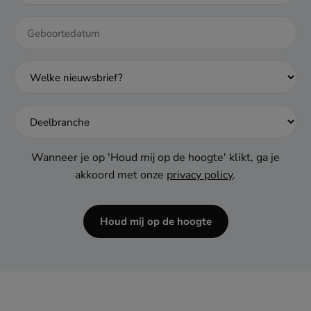
DD
dash
MM
dash
JJJJ
Wanneer je op 'Houd mij op de hoogte' klikt, ga je
akkoord met onze
privacy policy
.
Houd mij op de hoogte