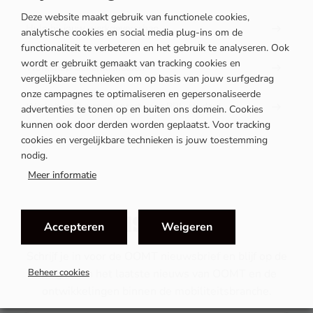
Deze website maakt gebruik van functionele cookies,
Hulp bij jouw werkgeverschap
analytische cookies en social media plug-ins om de
functionaliteit te verbeteren en het gebruik te analyseren. Ook
wordt er gebruikt gemaakt van tracking cookies en
Workshop Generatiehelden
vergelijkbare technieken om op basis van jouw surfgedrag
onze campagnes te optimaliseren en gepersonaliseerde
Workshop Duurzame start voor BBL-student
advertenties te tonen op en buiten ons domein. Cookies
kunnen ook door derden worden geplaatst. Voor tracking
cookies en vergelijkbare technieken is jouw toestemming
nodig.
Meer informatie
MIS NIETS
Accepteren
Weigeren
Schrijf je in voor de OOMT nieuwsbrief en blijf op de
Beheer cookies
hoogte van het laatste nieuws van OOMT en de
ontwikkelingen binnen de mobiliteitsbranche.