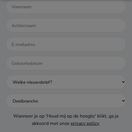
DD
dash
MM
dash
JJJJ
Wanneer je op 'Houd mij op de hoogte' klikt, ga je
akkoord met onze
privacy policy
.