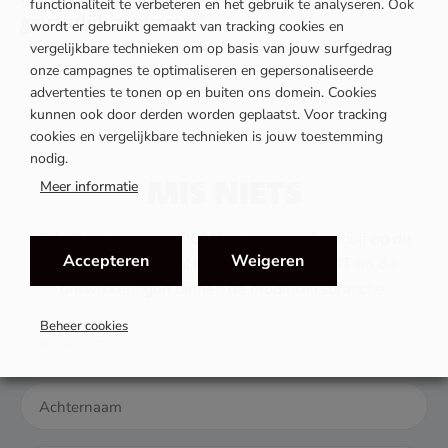
functionaliteit te verbeteren en het gebruik te analyseren. Ook
gevaarlijk ze waren”
wordt er gebruikt gemaakt van tracking cookies en
vergelijkbare technieken om op basis van jouw surfgedrag
onze campagnes te optimaliseren en gepersonaliseerde
advertenties te tonen op en buiten ons domein. Cookies
kunnen ook door derden worden geplaatst. Voor tracking
cookies en vergelijkbare technieken is jouw toestemming
nodig.
MIS NIETS
Meer informatie
Schrijf je in voor de OOMT nieuwsbrief en blijf op de
Accepteren
Weigeren
hoogte van het laatste nieuws van OOMT en de
ontwikkelingen binnen de mobiliteitsbranche.
Beheer cookies