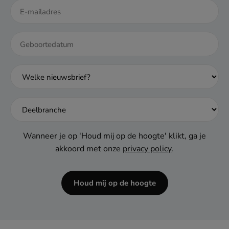
DD
dash
MM
dash
JJJJ
Wanneer je op 'Houd mij op de hoogte' klikt, ga je
akkoord met onze
privacy policy
.
Houd mij op de hoogte