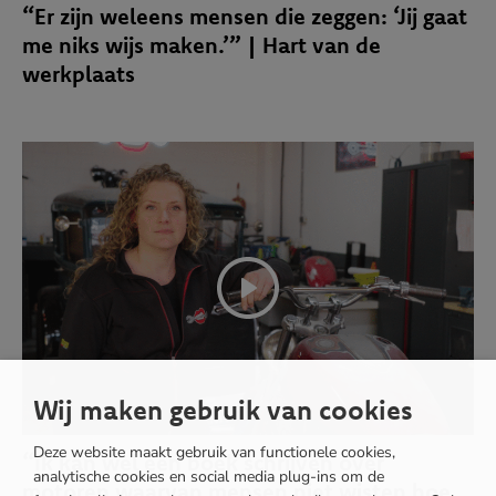
“Er zijn weleens mensen die zeggen: ‘Jij gaat
me niks wijs maken.’” | Hart van de
werkplaats
Wij maken gebruik van cookies
Deze website maakt gebruik van functionele cookies,
“Ik kan wel een boek schrijven over
analytische cookies en social media plug-ins om de
motoren waarvan mensen niet wisten hoe