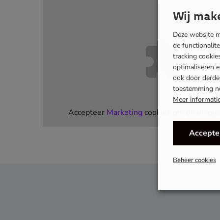
Wij make
Deze website ma
de functionalit
tracking cooki
optimaliseren 
ook door derden
toestemming n
Meer informati
Accepteer
Marketing
cookies om de inhoud 
Accepte
Beheer cookies