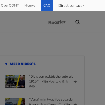
Direct contact
Over OOMT
Nieuws
CAO
MEER VIDEO'S
“Dit is een elektrische auto uit
1915!” | Mijn Voertuig & Ik
#45
“Vanaf mijn twaalfde spaarde
ik voor deze Camaro!” | Mijn