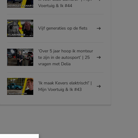
Voertuig & Ik #44
Vijf generaties op de fiets
‘Over 5 jaar hoop ik monteur
te zijn in de autosport’ | 25
vragen met Delia
‘Ik maak Kevers elektrisch!’ |
Mijn Voertuig & Ik #43