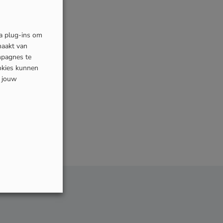
ia plug-ins om
maakt van
mpagnes te
okies kunnen
s jouw