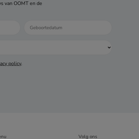
euws van OOMT en de
DD
dash
MM
dash
JJJJ
vacy policy
.
enu
Volg ons