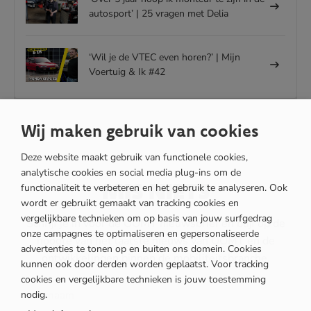
autosport’ | 25 vragen met Delia
‘Wil je de VTEC even horen?’ | Mijn
Voertuig & Ik #42
Wij maken gebruik van cookies
Deze website maakt gebruik van functionele cookies,
analytische cookies en social media plug-ins om de
MIS NIETS
functionaliteit te verbeteren en het gebruik te analyseren. Ook
wordt er gebruikt gemaakt van tracking cookies en
vergelijkbare technieken om op basis van jouw surfgedrag
Schrijf je in voor de OOMT nieuwsbrief en blijf op de
onze campagnes te optimaliseren en gepersonaliseerde
hoogte van het laatste nieuws van OOMT en de
advertenties te tonen op en buiten ons domein. Cookies
ontwikkelingen binnen de mobiliteitsbranche.
kunnen ook door derden worden geplaatst. Voor tracking
cookies en vergelijkbare technieken is jouw toestemming
nodig.