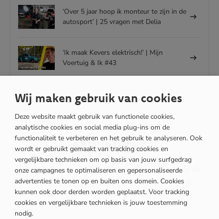
‘Over 5 jaar hoop ik monteur te zijn in de
autosport’ | 25 vragen met Delia
‘Ik maak Kevers elektrisch!’ | Mijn
Voertuig & Ik #43
Wij maken gebruik van cookies
Deze website maakt gebruik van functionele cookies,
analytische cookies en social media plug-ins om de
functionaliteit te verbeteren en het gebruik te analyseren. Ook
MIS NIETS
wordt er gebruikt gemaakt van tracking cookies en
vergelijkbare technieken om op basis van jouw surfgedrag
Schrijf je in voor de OOMT nieuwsbrief en blijf op de
onze campagnes te optimaliseren en gepersonaliseerde
hoogte van het laatste nieuws van OOMT en de
advertenties te tonen op en buiten ons domein. Cookies
kunnen ook door derden worden geplaatst. Voor tracking
ontwikkelingen binnen de mobiliteitsbranche.
cookies en vergelijkbare technieken is jouw toestemming
nodig.