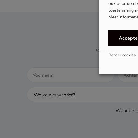
ook door derden
toestemming n
Meer informati
Accepte
Schrijf je in voor
Beheer cookies
Wanneer j