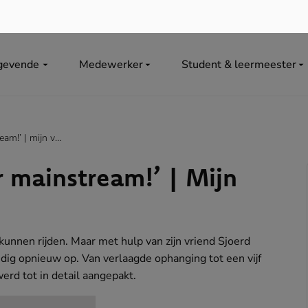
gevende
Medewerker
Student & leermeester
‘ik wil het wat minder mainstream!’ | mijn voertuig & ik #39
r mainstream!’ | Mijn
 kunnen rijden. Maar met hulp van zijn vriend Sjoerd
ig opnieuw op. Van verlaagde ophanging tot een vijf
erd tot in detail aangepakt.