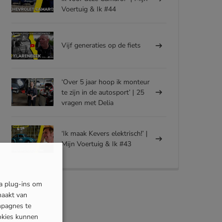
Voertuig & Ik #44
Vijf generaties op de fiets
‘Over 5 jaar hoop ik monteur
te zijn in de autosport’ | 25
vragen met Delia
‘Ik maak Kevers elektrisch!’ |
Mijn Voertuig & Ik #43
ia plug-ins om
maakt van
mpagnes te
okies kunnen