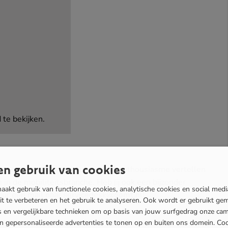
te bekijken.
n gebruik van cookies
en met bijzondere voertuigen. Vol enthousiasme vertellen
 in de mobiliteitsbranche. Heb jij ook een bijzonder
akt gebruik van functionele cookies, analytische cookies en social med
Stuur een mail naar servicedesk@oomt.nl!
eit te verbeteren en het gebruik te analyseren. Ook wordt er gebruikt ge
es en vergelijkbare technieken om op basis van jouw surfgedrag onze ca
en gepersonaliseerde advertenties te tonen op en buiten ons domein. Co