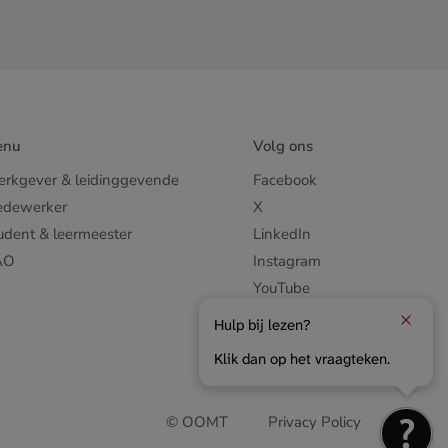
enu
Volg ons
rkgever & leidinggevende
Facebook
dewerker
X
udent & leermeester
LinkedIn
AO
Instagram
YouTube
Hulp bij lezen?
Klik dan op het vraagteken.
© OOMT
Privacy Policy