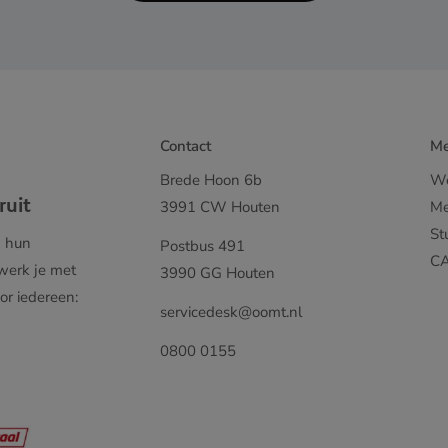
Contact
M
Brede Hoon 6b
We
ruit
3991 CW Houten
Me
St
m hun
Postbus 491
C
 werk je met
3990 GG Houten
or iedereen:
servicedesk@oomt.nl
0800 0155