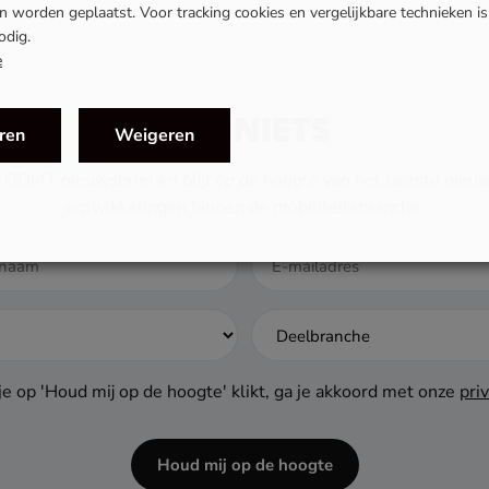
 worden geplaatst. Voor tracking cookies en vergelijkbare technieken i
odig.
e
MIS NIETS
ren
Weigeren
 de OOMT nieuwsbrief en blijf op de hoogte van het laatste ni
ontwikkelingen binnen de mobiliteitsbranche.
e op 'Houd mij op de hoogte' klikt, ga je akkoord met onze
pri
Houd mij op de hoogte