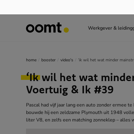
Werkgever & leiding
home
booster
video's
‘Ik wil het wat minde
Voertuig & Ik #39
Pascal had vijf jaar lang een auto zonder ermee te
bouwde hij een zeldzame Plymouth uit 1948 volled
liter V8, en zelfs een matching zonneklep – alles w