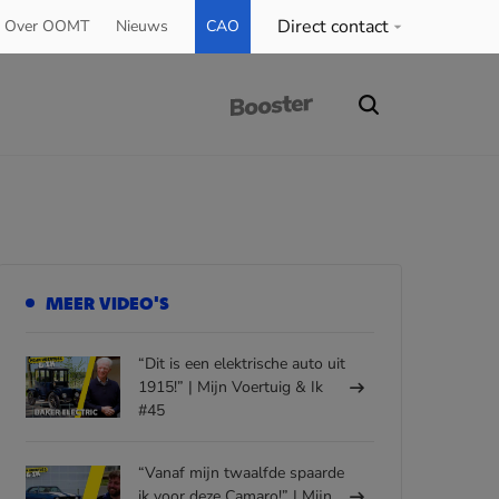
Direct contact
Over OOMT
Nieuws
CAO
MEER VIDEO'S
“Dit is een elektrische auto uit
1915!” | Mijn Voertuig & Ik
#45
“Vanaf mijn twaalfde spaarde
ik voor deze Camaro!” | Mijn