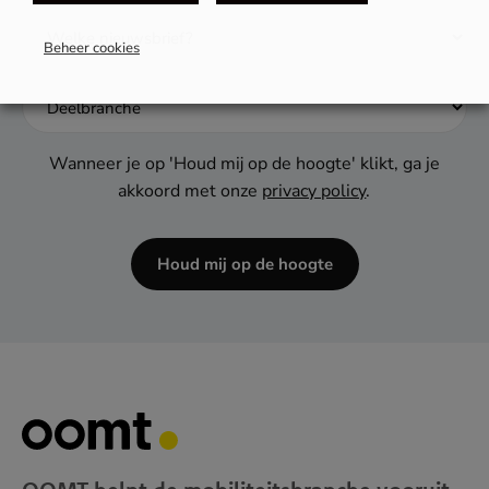
dash
MM
Beheer cookies
dash
JJJJ
Wanneer je op 'Houd mij op de hoogte' klikt, ga je
akkoord met onze
privacy policy
.
Houd mij op de hoogte