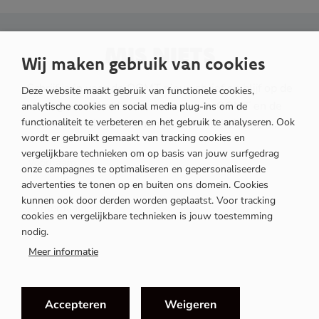
MIS NIETS
Wij maken gebruik van cookies
Schrijf je in voor de OOMT nieuwsbrief en blijf op de
Deze website maakt gebruik van functionele cookies,
hoogte van het laatste nieuws van OOMT en de
analytische cookies en social media plug-ins om de
functionaliteit te verbeteren en het gebruik te analyseren. Ook
ontwikkelingen binnen de mobiliteitsbranche.
wordt er gebruikt gemaakt van tracking cookies en
vergelijkbare technieken om op basis van jouw surfgedrag
onze campagnes te optimaliseren en gepersonaliseerde
advertenties te tonen op en buiten ons domein. Cookies
kunnen ook door derden worden geplaatst. Voor tracking
cookies en vergelijkbare technieken is jouw toestemming
nodig.
Meer informatie
Accepteren
Weigeren
DD