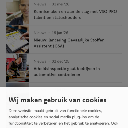
Nieuws
・ 01 mei '26
Kennismaken en aan de slag met VSO PRO
talent en statushouders
Nieuws
・ 19 jan '26
Nieuw: lancering Gevaarlijke Stoffen
Assistent (GSA)
Nieuws
・ 02 dec '25
Arbeidsinspectie gaat bedrijven in
automotive controleren
Nieuws
・ 17 jul '25
Met OOMT naar de EV experience op 2
Wij maken gebruik van cookies
oktober
Deze website maakt gebruik van functionele cookies,
analytische cookies en social media plug-ins om de
Nieuws
・ 03 jul '25
functionaliteit te verbeteren en het gebruik te analyseren. Ook
Nieuwe cao van start voor de periode