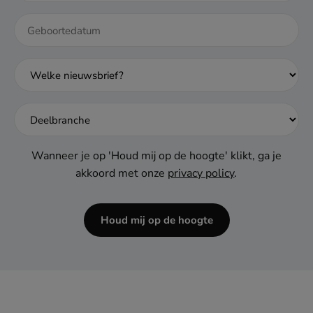
DD
dash
MM
dash
JJJJ
Wanneer je op 'Houd mij op de hoogte' klikt, ga je
akkoord met onze
privacy policy
.
Houd mij op de hoogte