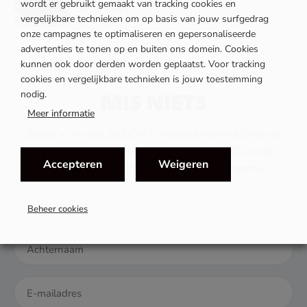
wordt er gebruikt gemaakt van tracking cookies en
2025-2027!
vergelijkbare technieken om op basis van jouw surfgedrag
onze campagnes te optimaliseren en gepersonaliseerde
advertenties te tonen op en buiten ons domein. Cookies
kunnen ook door derden worden geplaatst. Voor tracking
cookies en vergelijkbare technieken is jouw toestemming
nodig.
MIS NIETS
Meer informatie
Schrijf je in voor de OOMT nieuwsbrief en blijf op de
hoogte van het laatste nieuws van OOMT en de
Accepteren
Weigeren
ontwikkelingen binnen de mobiliteitsbranche.
Beheer cookies