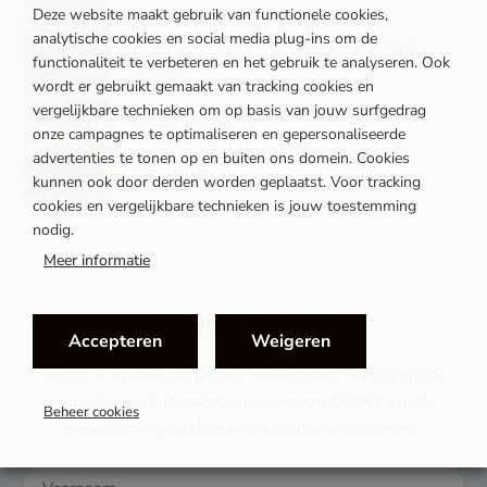
Deze website maakt gebruik van functionele cookies,
Nieuws
・ 17 jul '25
analytische cookies en social media plug-ins om de
Met OOMT naar de EV experience op 2
functionaliteit te verbeteren en het gebruik te analyseren. Ook
oktober
wordt er gebruikt gemaakt van tracking cookies en
vergelijkbare technieken om op basis van jouw surfgedrag
Nieuws
・ 03 jul '25
onze campagnes te optimaliseren en gepersonaliseerde
Nieuwe cao van start voor de periode
advertenties te tonen op en buiten ons domein. Cookies
2025-2027!
kunnen ook door derden worden geplaatst. Voor tracking
cookies en vergelijkbare technieken is jouw toestemming
nodig.
Meer informatie
MIS NIETS
Accepteren
Weigeren
Schrijf je in voor de OOMT nieuwsbrief en blijf op de
hoogte van het laatste nieuws van OOMT en de
Beheer cookies
ontwikkelingen binnen de mobiliteitsbranche.