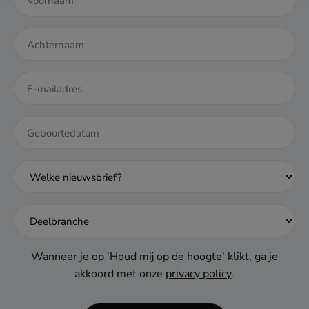
DD
dash
MM
dash
JJJJ
Wanneer je op 'Houd mij op de hoogte' klikt, ga je
akkoord met onze
privacy policy
.