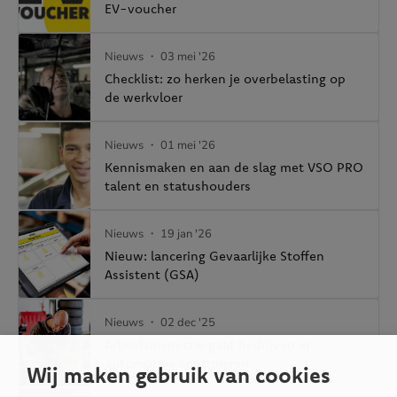
EV-voucher
Nieuws
・ 03 mei '26
Checklist: zo herken je overbelasting op
de werkvloer
Nieuws
・ 01 mei '26
Kennismaken en aan de slag met VSO PRO
talent en statushouders
Nieuws
・ 19 jan '26
Nieuw: lancering Gevaarlijke Stoffen
Assistent (GSA)
Nieuws
・ 02 dec '25
Arbeidsinspectie gaat bedrijven in
automotive controleren
Wij maken gebruik van cookies