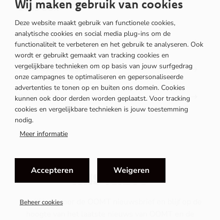
Wij maken gebruik van cookies
Lees ook
Deze website maakt gebruik van functionele cookies,
analytische cookies en social media plug-ins om de
Laat je coachen
functionaliteit te verbeteren en het gebruik te analyseren. Ook
wordt er gebruikt gemaakt van tracking cookies en
vergelijkbare technieken om op basis van jouw surfgedrag
Workshop Leidinggeven
onze campagnes te optimaliseren en gepersonaliseerde
advertenties te tonen op en buiten ons domein. Cookies
Workshop Samenwerken & communiceren
kunnen ook door derden worden geplaatst. Voor tracking
cookies en vergelijkbare technieken is jouw toestemming
nodig.
Meer informatie
Accepteren
Weigeren
MIS NIETS
Schrijf je in voor de OOMT nieuwsbrief en blijf op de
Beheer cookies
hoogte van het laatste nieuws van OOMT en de