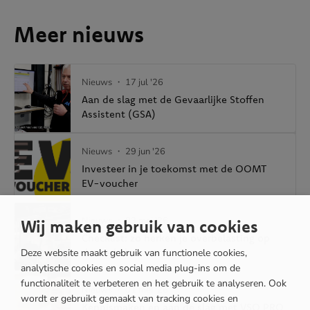
Meer nieuws
Nieuws
・ 17 jul '26
Aan de slag met de Gevaarlijke Stoffen
Assistent (GSA)
Nieuws
・ 29 jun '26
Investeer in je toekomst met de OOMT
EV-voucher
Nieuws
・ 03 mei '26
Wij maken gebruik van cookies
Checklist: zo herken je overbelasting op
de werkvloer
Deze website maakt gebruik van functionele cookies,
analytische cookies en social media plug-ins om de
functionaliteit te verbeteren en het gebruik te analyseren. Ook
Nieuws
・ 01 mei '26
wordt er gebruikt gemaakt van tracking cookies en
Kennismaken en aan de slag met VSO PRO