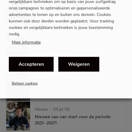
vergelijkbare technieken om op basis van jouw surfgedrag
talent en statushouders
onze campagnes te optimaliseren en gepersonaliseerde
advertenties te tonen op en buiten ons domein. Cookies
kunnen ook door derden worden geplaatst. Voor tracking
Nieuws
・ 19 jan '26
cookies en vergelijkbare technieken is jouw toestemming
Nieuw: lancering Gevaarlijke Stoffen
nodig.
Assistent (GSA)
Meer informatie
Nieuws
・ 02 dec '25
Arbeidsinspectie gaat bedrijven in
Accepteren
Weigeren
automotive controleren
Nieuws
・ 17 jul '25
Beheer cookies
Met OOMT naar de EV experience op 2
oktober
Nieuws
・ 03 jul '25
Nieuwe cao van start voor de periode
2025-2027!