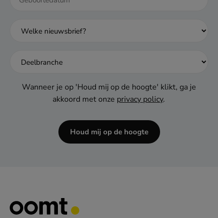
DD
dash
MM
dash
JJJJ
Wanneer je op 'Houd mij op de hoogte' klikt, ga je
akkoord met onze
privacy policy
.
Houd mij op de hoogte