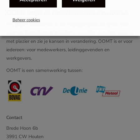
OOMT helpt de mobiliteitsbranche vooruit
Beheer cookies
Wij dagen vakmensen in de mobiliteitsbranche uit om hun
talenten te ontdekken en actief in te zetten. Hierdoor werk je
met plezier en zie je kansen in verandering. OOMT is er voor
iedereen: voor medewerkers, leidinggevenden en
werkgevers.
OOMT is een samenwerking tussen:
Contact
Brede Hoon 6b
3991 CW Houten