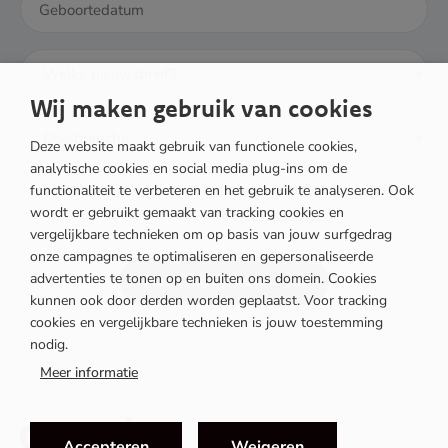
DD
dash
MM
dash
Wij maken gebruik van cookies
JJJJ
Deze website maakt gebruik van functionele cookies,
analytische cookies en social media plug-ins om de
Wanneer je op 'Houd mij op de hoogte' klikt, ga je
functionaliteit te verbeteren en het gebruik te analyseren. Ook
wordt er gebruikt gemaakt van tracking cookies en
akkoord met onze
privacy policy
.
vergelijkbare technieken om op basis van jouw surfgedrag
onze campagnes te optimaliseren en gepersonaliseerde
advertenties te tonen op en buiten ons domein. Cookies
Houd mij op de hoogte
kunnen ook door derden worden geplaatst. Voor tracking
cookies en vergelijkbare technieken is jouw toestemming
nodig.
Meer informatie
Accepteren
Weigeren