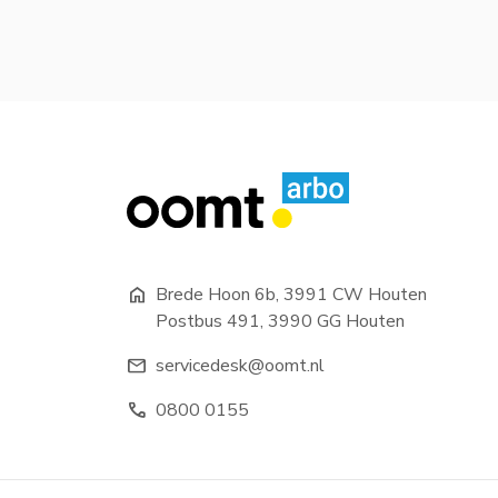
home
Brede Hoon 6b, 3991 CW Houten
Postbus 491, 3990 GG Houten
mail
servicedesk@oomt.nl
phone
0800 0155