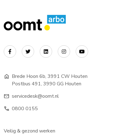
home
Brede Hoon 6b, 3991 CW Houten
Postbus 491, 3990 GG Houten
mail
servicedesk@oomt.nl
phone
0800 0155
Veilig & gezond werken