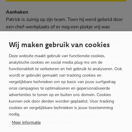
venster)
Aanhaken
Patrick is zuinig op zijn team. Toen hij werd gebeld door
een chef-werkplaats of er nog een plekje vrij was
twijfelde hij geen moment. “Toeval bestaat niet, want ik
wilde hém eigenlijk eerst bellen, haha. Zijn ervaring en
Wij maken gebruik van cookies
kennis is heel welkom. Nu zit iedereen op de juiste plek,
Deze website maakt gebruik van functionele cookies,
denk ik.” Hij droomt van de toekomst. Er komen nieuwe
analytische cookies en social media plug-ins om de
loodsen en hij wil zelf ook weer eens op pad met een
functionaliteit te verbeteren en het gebruik te analyseren. Ook
caravan. “Even lekker naar het buitenland en vertrouwen
wordt er gebruikt gemaakt van tracking cookies en
dat mijn team het wel redt hier.” Dat komt wel, dat weet
vergelijkbare technieken om op basis van jouw surfgedrag
hij zeker. Hij hoopt dat medewerkers blijven door de
onze campagnes te optimaliseren en gepersonaliseerde
sfeer, maar ook de kansen die ze krijgen. “Ik wil altijd
advertenties te tonen op en buiten ons domein. Cookies
investeren in betrouwbare mensen. Cursussen en meer.
kunnen ook door derden worden geplaatst. Voor tracking
Toevallig zijn we net in gesprek met OOMT over een
cookies en vergelijkbare technieken is jouw toestemming
nodig.
loopbaancoach. Daarmee houd je medewerkers
gemotiveerd én het bedrijf komt zo verder.”
Meer informatie