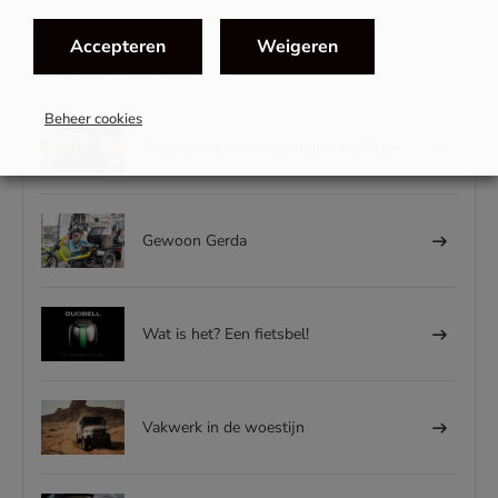
Accepteren
Weigeren
MEER VERHALEN
Beheer cookies
Waanzinnig vakmanschap in het klein
Gewoon Gerda
Wat is het? Een fietsbel!
Vakwerk in de woestijn