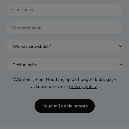
DD
dash
MM
dash
JJJJ
Wanneer je op 'Houd mij op de hoogte' klikt, ga je
akkoord met onze
privacy policy
.
Houd mij op de hoogte