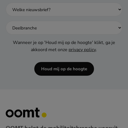
dash
MM
dash
JJJJ
Wanneer je op 'Houd mij op de hoogte' klikt, ga je
akkoord met onze
privacy policy
.
Houd mij op de hoogte
OOMT helpt de mobiliteitsbranche vooruit