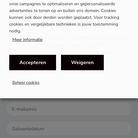
onze campagnes te optimaliseren en gepersonaliseerde
advertenties te tonen op en buiten ons domein. Cookies
kunnen ook door derden worden geplaatst. Voor tracking
MIS NIETS
cookies en vergelijkbare technieken is jouw toestemming
nodig.
Schrijf je in voor de OOMT nieuwsbrief en blijf op de
Meer informatie
hoogte van het laatste nieuws van OOMT en de
ontwikkelingen binnen de mobiliteitsbranche.
Accepteren
Weigeren
Beheer cookies
DD