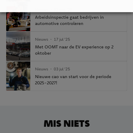
Nieuws
・ 02 dec '25
Arbeidsinspectie gaat bedrijven in
automotive controleren
Nieuws
・ 17 jul '25
Met OOMT naar de EV experience op 2
oktober
Nieuws
・ 03 jul '25
Nieuwe cao van start voor de periode
2025-2027!
MIS NIETS