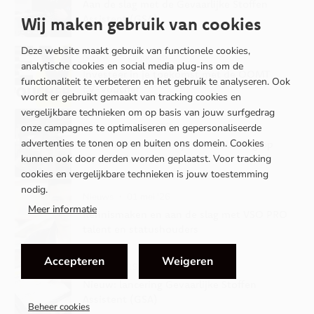
Aan de slag met de Gevaarlijke Stoffen
Assistent (GSA)
Wij maken gebruik van cookies
Deze website maakt gebruik van functionele cookies,
Nieuws
・ 29 jun '26
analytische cookies en social media plug-ins om de
Investeer in je toekomst met de OOMT
functionaliteit te verbeteren en het gebruik te analyseren. Ook
EV-voucher
wordt er gebruikt gemaakt van tracking cookies en
vergelijkbare technieken om op basis van jouw surfgedrag
Nieuws
・ 03 mei '26
onze campagnes te optimaliseren en gepersonaliseerde
advertenties te tonen op en buiten ons domein. Cookies
Checklist: zo herken je overbelasting op
kunnen ook door derden worden geplaatst. Voor tracking
de werkvloer
cookies en vergelijkbare technieken is jouw toestemming
nodig.
Nieuws
・ 01 mei '26
Meer informatie
Kennismaken en aan de slag met VSO PRO
talent en statushouders
Accepteren
Weigeren
Nieuws
・ 19 jan '26
Nieuw: lancering Gevaarlijke Stoffen
Assistent (GSA)
Beheer cookies