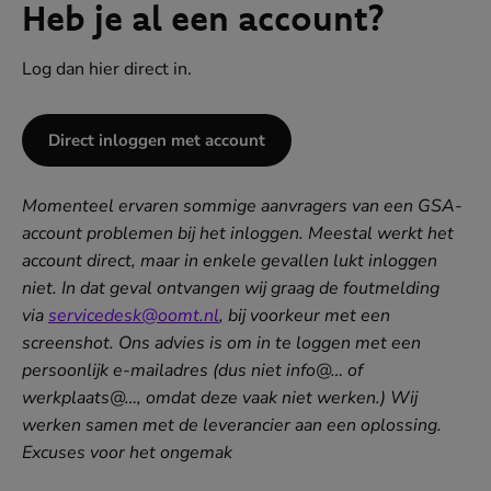
Heb je al een account?
Log dan hier direct in.
Direct inloggen met account
(
o
p
e
Momenteel ervaren sommige aanvragers van een GSA-
n
account problemen bij het inloggen. Meestal werkt het
t
i
account direct, maar in enkele gevallen lukt inloggen
n
niet. In dat geval ontvangen wij graag de foutmelding
n
via
servicedesk@oomt.nl
, bij voorkeur met een
i
e
screenshot.
Ons advies is om in te loggen met een
u
persoonlijk e-mailadres (dus niet info@… of
w
werkplaats@…, omdat deze vaak niet werken.)
v
Wij
e
werken samen met de leverancier aan een oplossing.
n
Excuses voor het ongemak
s
t