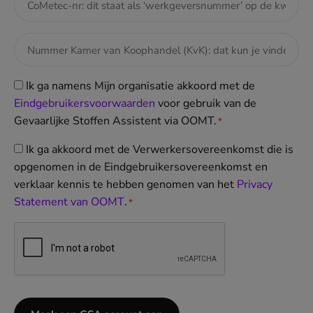
Instemming
Ik ga namens Mijn organisatie akkoord met de
voorwaarden
Eindgebruikersvoorwaarden
(opent
voor gebruik van de
Gevaarlijke Stoffen Assistent via OOMT.
in
*
*
nieuw
Instemming
Ik ga akkoord met de Verwerkersovereenkomst die is
venster)
verwerkersovereenkomst
opgenomen in de Eindgebruikersovereenkomst en
verklaar kennis te hebben genomen van het
Privacy
*
Statement van OOMT
(opent
.
*
in
CAPTCHA
nieuw
venster)