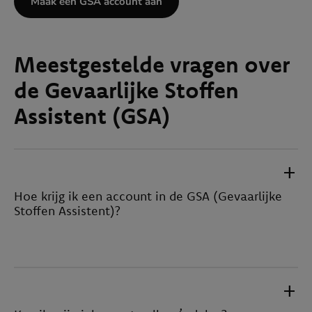
Maak een GSA account aan
Meestgestelde vragen over
de Gevaarlijke Stoffen
Assistent (GSA)
add
Hoe krijg ik een account in de GSA (Gevaarlijke
Stoffen Assistent)?
Bedrijven die vallen onder de cao Motorvoertuigen- en
Tweewielerbedrijf (MvT) kunnen de GSA gebruiken en
add
kunnen deze via bovenstaand formulier aanvragen. Hier