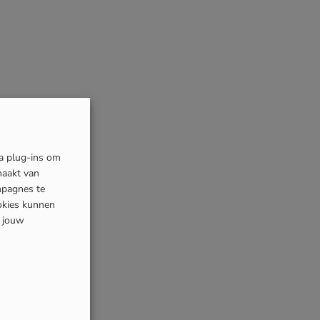
ia plug-ins om
maakt van
mpagnes te
okies kunnen
s jouw