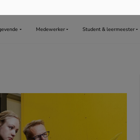
gevende
Medewerker
Student & leermeester