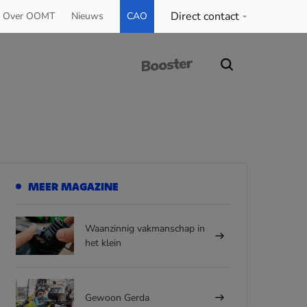
Direct contact
Over OOMT
Nieuws
CAO
MEER MAGAZINE
Waanzinnig vakmanschap in
het klein
Gewoon Gerda