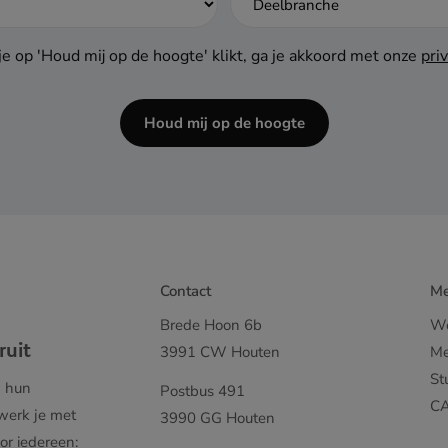
e op 'Houd mij op de hoogte' klikt, ga je akkoord met onze
pri
Houd mij op de hoogte
Contact
M
Brede Hoon 6b
We
ruit
3991 CW Houten
Me
St
m hun
Postbus 491
C
 werk je met
3990 GG Houten
or iedereen: