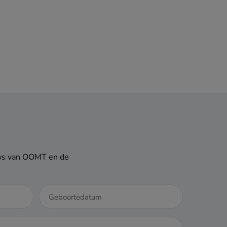
euws van OOMT en de
DD
dash