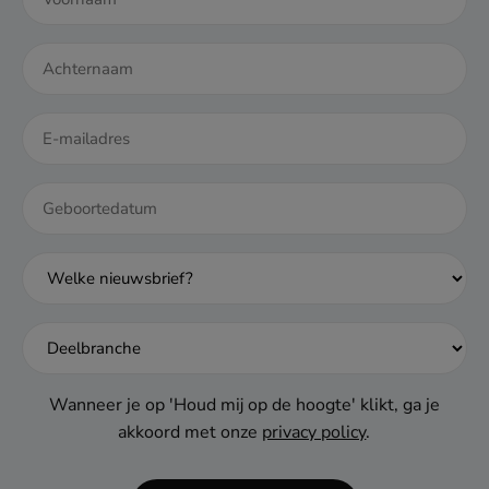
DD
dash
MM
dash
JJJJ
Wanneer je op 'Houd mij op de hoogte' klikt, ga je
akkoord met onze
privacy policy
.