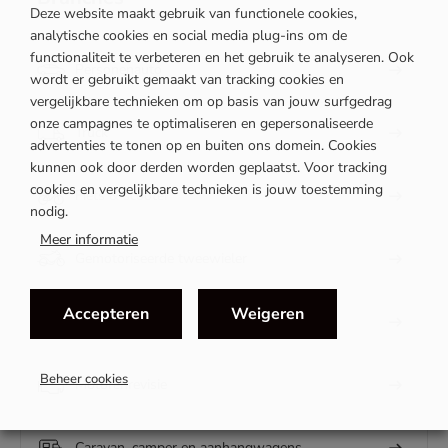
Deze website maakt gebruik van functionele cookies,
analytische cookies en social media plug-ins om de
functionaliteit te verbeteren en het gebruik te analyseren. Ook
Personenauto
wordt er gebruikt gemaakt van tracking cookies en
vergelijkbare technieken om op basis van jouw surfgedrag
onze campagnes te optimaliseren en gepersonaliseerde
Truck
advertenties te tonen op en buiten ons domein. Cookies
kunnen ook door derden worden geplaatst. Voor tracking
cookies en vergelijkbare technieken is jouw toestemming
Fiets & scooter
nodig.
Meer informatie
Gemotoriseerde tweewieler
Accepteren
Weigeren
Autoverhuur
Beheer cookies
Motorenrevisie
Caravan, camper en aanhangwagens