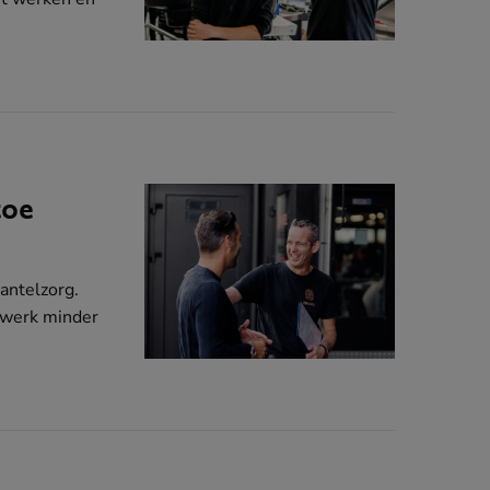
toe
ntelzorg.
n werk minder