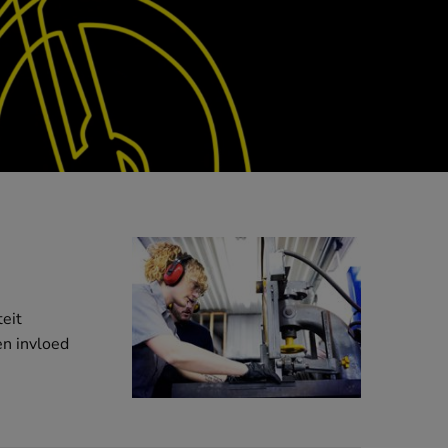
teit
en invloed