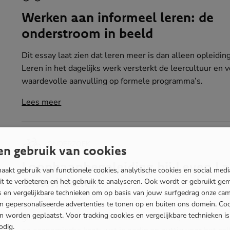
Werken aan informeel leren: de
onderstroom in beeld
Dit essay laat zien dat leren meer is dan alleen opleidin
Leren in het dagelijks werk versterkt de leercultuur en 
waardevolle aanvulling op formele programma’s.
Lees meer
ONDERZOEK
n gebruik van cookies
Loopbaanbegeleiding bij Leven L
akt gebruik van functionele cookies, analytische cookies en social med
Ontwikkelen
eit te verbeteren en het gebruik te analyseren. Ook wordt er gebruikt ge
es en vergelijkbare technieken om op basis van jouw surfgedrag onze ca
en gepersonaliseerde advertenties te tonen op en buiten ons domein. Co
Je bewegen op de arbeidsmarkt en daarvoor leren en on
 worden geplaatst. Voor tracking cookies en vergelijkbare technieken i
gaat niet alleen om de individuele wensen, maar ook om
odig.