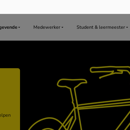
ggevende
Medewerker
Student & leermeester
elpen