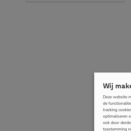
Wij make
Deze website ma
de functionalit
tracking cooki
optimaliseren 
ook door derden
toestemming n