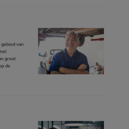
t gebied van
snel
an groot
op de