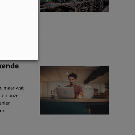
lectief?
p de
kende
n, maar wat
t en onze
anier
 en