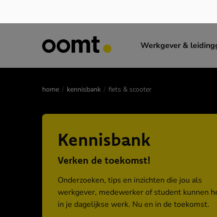
Werkgever & leidin
home
kennisbank
fiets & scooter
Kennisbank
Verken de toekomst!
Onderzoeken, tips en inzichten die jou als
werkgever, medewerker of student kunnen h
in je dagelijkse werk. Nu en in de toekomst.