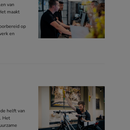
len van
 Het maakt
oorbereid op
werk en
de helft van
. Het
 duurzame