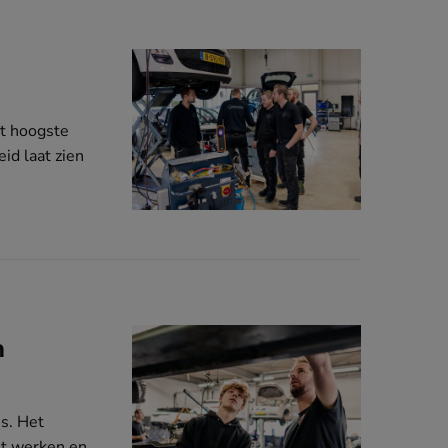
et hoogste
id laat zien
n
s. Het
et werken en