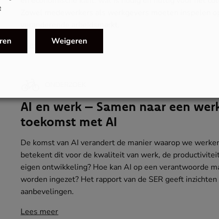
en economische kant: wat is nodig en nuttig voor het col
e
Zowel medewerkers als werkgevers moeten inspelen o
veranderende arbeidsmarkt.
ren
Weigeren
Lees meer
ONDERZOEK
AI en werk – Samen naar een wer
toekomst met AI
De komst van AI verandert de manier waarop we werke
betekent dit voor de kwaliteit van werk, de productivitei
eigen ontwikkeling? Hoe kan AI op een verantwoorde m
worden ingezet? Het rapport van de SER geeft inzichten
aanbevelingen.
Lees meer